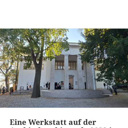
Urban Woodworking
MENÜ
UND
WIDGETS
Eine Werkstatt auf der