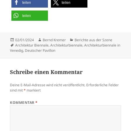
teilen
teilen
teilen
Veröffentlicht
Autor
Kategorien
02/01/2024
Bernd Kremer
Berichte aus der Szene
am
Schlagwörter
Architektur Biennale
,
Architekturbiennale
,
Architekturbiennale in
Venedig
,
Deutscher Pavillon
Schreibe einen Kommentar
Deine E-Mail-Adresse wird nicht veröffentlicht.
Erforderliche Felder
sind mit
*
markiert
KOMMENTAR
*