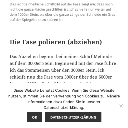
Das nicht einheitliche Schliffbild auf der Fase zeigt mir, dass noch
nicht die ganze Fläche geschliffen ist. Ich schleife nun weiter auf
dem 1000er Stein, bis über die ganze Länge der Schneide ein Grat
auf der Spiegelseite zu spüren ist.
Die Fase polieren (abziehen)
Das Abziehen beginnt bei meiner Schärf Methode
auf dem 3000er Stein. Beginnend mit der Fase führe
ich das Stemmeisen über den 3000er Stein. Ich
schleife nun die Fase vom 3000er über den 6000er
bis zum 8000er Stein. Mit der jeweils feineren
Körnung schleife ich die Schleifspuren der gröberen
Diese Website benutzt Cookies. Wenn Sie diese Website
nutzen, stimmen Sie der Verwendung von Cookies zu. Nähere
Körnung weg. In einem letzten Arbeitsgang
Informationen dazu finden Sie in unserer
entferne ich den Grat auf der Spiegelseite auf dem
Datenschutzerklärung.
8000er Stein.
OK
DATENSCHUTZERKLÄRUNG
Abschließend teste ich die Schärfe des Stemmeisens,