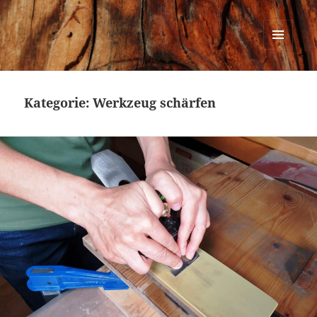
Urban Woodworking
MENÜ
UND
WIDGETS
Kategorie:
Werkzeug schärfen