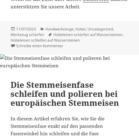
unterstützen Sie unsere Arbeit.
Veröffentlicht
Kategorien
11/07/2023
Handwerkzeuge
,
Hobel
,
Uncategorized
,
am
Schlagwörter
Werkzeug schärfen
Hobeleisen schärfen auf Wassersteinen
,
Hobeleisen schleifen auf Wassersteinen
zu Europäische Hobeleisen schärfen
Schreibe einen Kommentar
Die Stemmeisenfase
schleifen und polieren bei
europäischen Stemmeisen
In diesem Artikel erfahren Sie, wie Sie die
Stemmeisenfase exakt auf den passenden
Fasenwinkel hin schleifen und die Fase