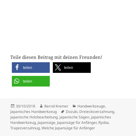
Teile diesen Beitrag mit deinen Freunden!
teilen
teilen
teilen
Veröffentlicht
Autor
Kategorien
30/10/2018
Bernd Kremer
Handwerkzeuge
,
am
Schlagwörter
Japanisches Handwerkzeug
Dozuki
,
Dreiecksverzahnung
,
japanische Holzbearbeitung
,
japanische Sägen
,
japanisches
Handwerkzeug
,
Japansäge
,
Japansäge für Anfänger
,
Ryoba
,
Trapezverzahnug
,
Welche Japansäge für Anfänger