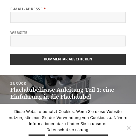
E-MAIL-ADRESSE
*
WEBSITE
Beitragsnavigation
ZURÜCK
Flachdübelfräse Anleitung Teil 1: eine
Vorheriger
Einführung in die Flachdübel
Beitrag:
Diese Website benutzt Cookies. Wenn Sie diese Website
WEITER
nutzen, stimmen Sie der Verwendung von Cookies zu. Nähere
Flachdübelfräse Anleitung Teil 2: die
Nächster
Informationen dazu finden Sie in unserer
Holzverbindung herstellen
Beitrag:
Datenschutzerklärung.