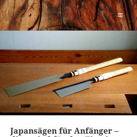
Urban Woodworking
MENÜ
UND
WIDGETS
Japansägen für Anfänger –