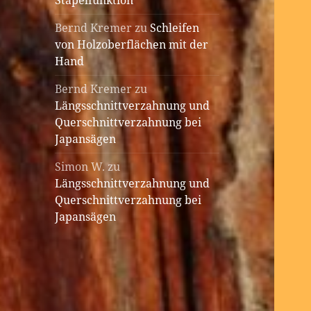
Stapelfunktion
Bernd Kremer
zu
Schleifen
von Holzoberflächen mit der
Hand
Bernd Kremer
zu
Längsschnittverzahnung und
Querschnittverzahnung bei
Japansägen
Simon W.
zu
Längsschnittverzahnung und
Querschnittverzahnung bei
Japansägen