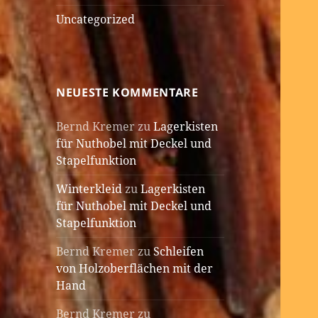
Uncategorized
NEUESTE KOMMENTARE
Bernd Kremer
zu
Lagerkisten
für Nuthobel mit Deckel und
Stapelfunktion
Winterkleid
zu
Lagerkisten
für Nuthobel mit Deckel und
Stapelfunktion
Bernd Kremer
zu
Schleifen
von Holzoberflächen mit der
Hand
Bernd Kremer
zu