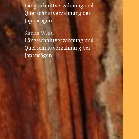
Längsschnittverzahnung und
Querschnittverzahnung bei
Japansägen
Simon W.
zu
Längsschnittverzahnung und
Querschnittverzahnung bei
Japansägen