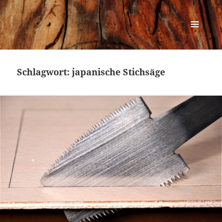
Urban Woodworking
MENÜ
UND
WIDGETS
Schlagwort:
japanische Stichsäge