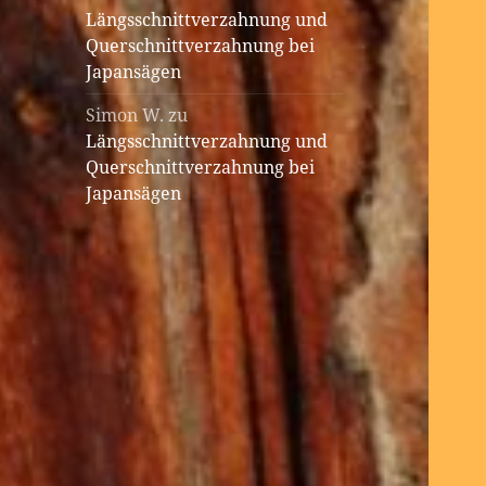
Längsschnittverzahnung und
Querschnittverzahnung bei
Japansägen
Simon W.
zu
Längsschnittverzahnung und
Querschnittverzahnung bei
Japansägen