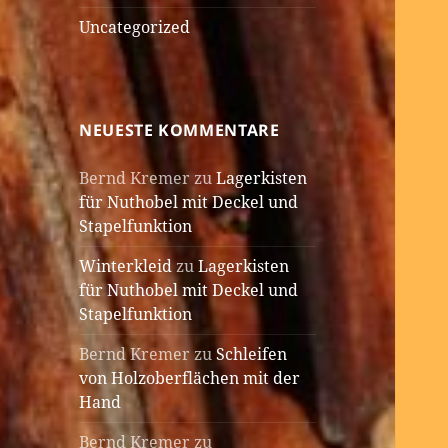
Uncategorized
NEUESTE KOMMENTARE
Bernd Kremer
zu
Lagerkisten
für Nuthobel mit Deckel und
Stapelfunktion
Winterkleid
zu
Lagerkisten
für Nuthobel mit Deckel und
Stapelfunktion
Bernd Kremer
zu
Schleifen
von Holzoberflächen mit der
Hand
Bernd Kremer
zu