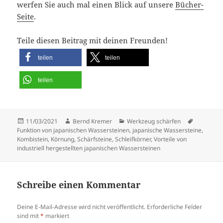
werfen Sie auch mal einen Blick auf unsere
Bücher-
Seite
.
Teile diesen Beitrag mit deinen Freunden!
teilen
teilen
teilen
Veröffentlicht
Autor
Kategorien
Schlagwör
11/03/2021
Bernd Kremer
Werkzeug schärfen
am
Funktion von japanischen Wassersteinen
,
japanische Wassersteine
,
Kombistein
,
Körnung
,
Schärfsteine
,
Schleifkörner
,
Vorteile von
industriell hergestellten japanischen Wassersteinen
Schreibe einen Kommentar
Deine E-Mail-Adresse wird nicht veröffentlicht.
Erforderliche Felder
sind mit
*
markiert