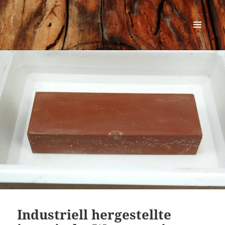
Urban Woodworking
MENÜ
UND
WIDGETS
Industriell hergestellte