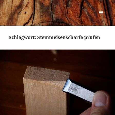
Urban Woodworking
MENÜ
UND
WIDGETS
Schlagwort:
Stemmeisenschärfe prüfen