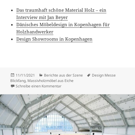
Das traumhaft schöne Material Holz – ein
Interview mit Jan Beyer
Dänisches Möbeldesign in Kopenhagen für
Holzhandwerker
Design Showrooms in Kopenhagen
Veröffentlicht
Kategorien
Schlagwörter
11/11/2021
Berichte aus der Szene
Design Messe
am
Blickfang
,
Massivholzmöbel aus Eiche
zu Interessante Massivholzmöbel auf der
Schreibe einen Kommentar