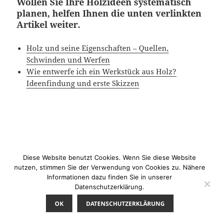
Wollen Sie Ihre Holzideen systematisch
planen, helfen Ihnen die unten verlinkten
Artikel weiter.
Holz und seine Eigenschaften – Quellen,
Schwinden und Werfen
Wie entwerfe ich ein Werkstück aus Holz?
Ideenfindung und erste Skizzen
Diese Website benutzt Cookies. Wenn Sie diese Website
Veröffentlicht
Kategorien
Schlagwörter
27/10/2021
Berichte aus der Szene
Design Messe
nutzen, stimmen Sie der Verwendung von Cookies zu. Nähere
am
Blickfang
,
Inspirationsquelle für Holzbearbeiter
Informationen dazu finden Sie in unserer
zu Die BLICKFANG Designmessen als Inspira
Schreibe einen Kommentar
Datenschutzerklärung.
OK
DATENSCHUTZERKLÄRUNG
Datenschutzerklärung
Stolz präsentiert von WordPress