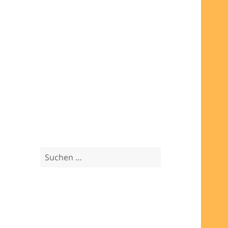
aller Blog-Beiträge
Möbelbau und Holzprojekte:
Übersicht aller Blog-Beiträge
Berichte aus der Szene:
Übersicht aller Blog-Beiträge
SUCHE
Suchen
nach:
NEUESTE BEITRÄGE