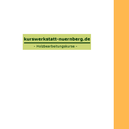
Uncategorized
NEUESTE KOMMENTARE
Bernd Kremer
zu
Lagerkisten
für Nuthobel mit Deckel und
Stapelfunktion
Winterkleid
zu
Lagerkisten
für Nuthobel mit Deckel und