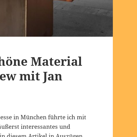
höne Material
iew mit Jan
sse in München führte ich mit
äußerst interessantes und
 in diesem Artikel in Auszügen