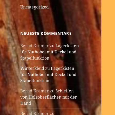
Uncategorized
NEUESTE KOMMENTARE
Bernd Kremer
zu
Lagerkisten
für Nuthobel mit Deckel und
Stapelfunktion
Winterkleid
zu
Lagerkisten
für Nuthobel mit Deckel und
Stapelfunktion
Bernd Kremer
zu
Schleifen
von Holzoberflächen mit der
Hand
Bernd Kremer
zu