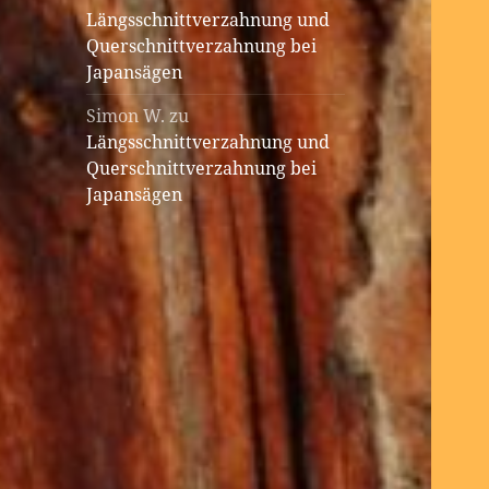
Längsschnittverzahnung und
Querschnittverzahnung bei
Japansägen
Simon W.
zu
Längsschnittverzahnung und
Querschnittverzahnung bei
Japansägen