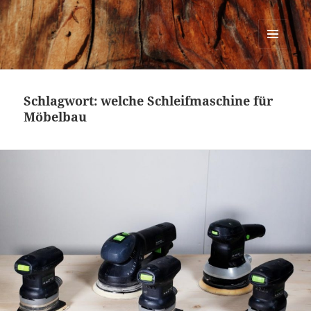
Urban Woodworking
MENÜ
UND
WIDGETS
Schlagwort:
welche Schleifmaschine für
Möbelbau