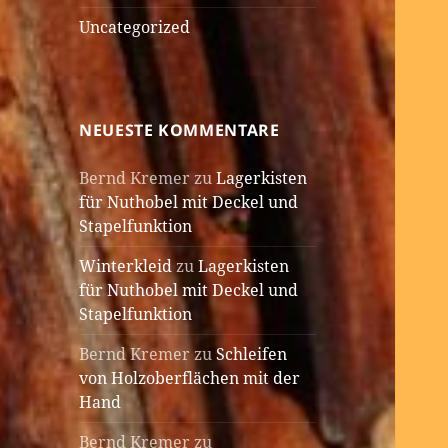
Uncategorized
NEUESTE KOMMENTARE
Bernd Kremer
zu
Lagerkisten
für Nuthobel mit Deckel und
Stapelfunktion
Winterkleid
zu
Lagerkisten
für Nuthobel mit Deckel und
Stapelfunktion
Bernd Kremer
zu
Schleifen
von Holzoberflächen mit der
Hand
Bernd Kremer
zu