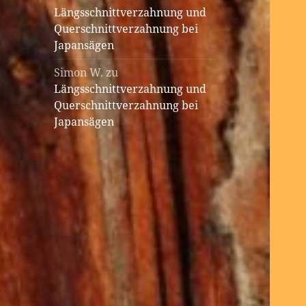
Längsschnittverzahnung und
Querschnittverzahnung bei
Japansägen
Simon W.
zu
Längsschnittverzahnung und
Querschnittverzahnung bei
Japansägen