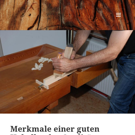
Urban Woodworking
MENÜ
UND
WIDGETS
Merkmale einer guten