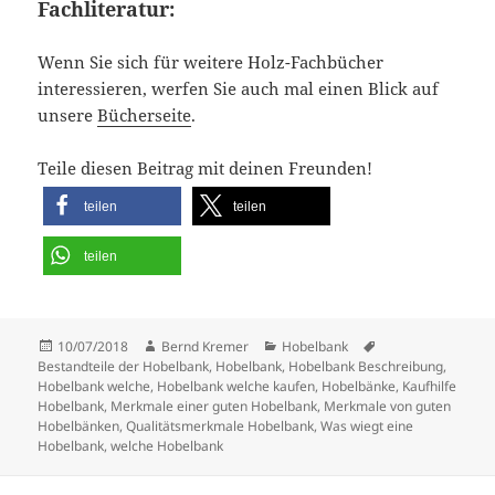
Fachliteratur:
Wenn Sie sich für weitere Holz-Fachbücher
interessieren, werfen Sie auch mal einen Blick auf
unsere
Bücherseite
.
Teile diesen Beitrag mit deinen Freunden!
teilen
teilen
teilen
Veröffentlicht
Autor
Kategorien
Schlagwörter
10/07/2018
Bernd Kremer
Hobelbank
am
Bestandteile der Hobelbank
,
Hobelbank
,
Hobelbank Beschreibung
,
Hobelbank welche
,
Hobelbank welche kaufen
,
Hobelbänke
,
Kaufhilfe
Hobelbank
,
Merkmale einer guten Hobelbank
,
Merkmale von guten
Hobelbänken
,
Qualitätsmerkmale Hobelbank
,
Was wiegt eine
Hobelbank
,
welche Hobelbank