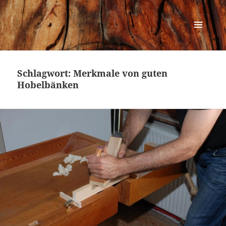
Urban Woodworking
MENÜ
UND
WIDGETS
Schlagwort:
Merkmale von guten
Hobelbänken