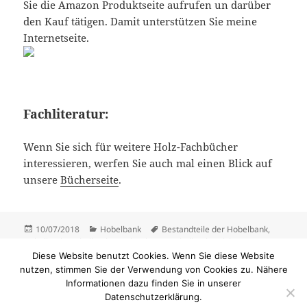
Sie die Amazon Produktseite aufrufen un darüber
den Kauf tätigen. Damit unterstützen Sie meine
Internetseite.
Fachliteratur:
Wenn Sie sich für weitere Holz-Fachbücher
interessieren, werfen Sie auch mal einen Blick auf
unsere
Bücherseite
.
Veröffentlicht
Kategorien
Schlagwörter
10/07/2018
Hobelbank
Bestandteile der Hobelbank
,
am
Hobelbank
,
Hobelbank Beschreibung
,
Hobelbank welche
,
Hobelbank welche kaufen
,
Hobelbänke
,
Kaufhilfe Hobelbank
,
Diese Website benutzt Cookies. Wenn Sie diese Website
Merkmale einer guten Hobelbank
,
Merkmale von guten
nutzen, stimmen Sie der Verwendung von Cookies zu. Nähere
Hobelbänken
,
Qualitätsmerkmale Hobelbank
,
Was wiegt eine
Informationen dazu finden Sie in unserer
zu Merkmale einer gute
Hobelbank
,
welche Hobelbank
4 Kommentare
Datenschutzerklärung.