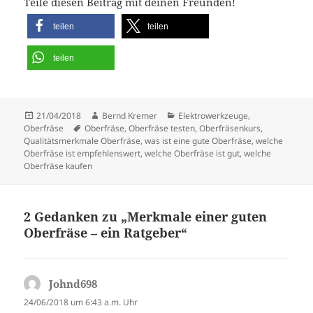
Teile diesen Beitrag mit deinen Freunden!
teilen
teilen
teilen
Veröffentlicht
Autor
Kategorien
21/04/2018
Bernd Kremer
Elektrowerkzeuge
,
am
Schlagwörter
Oberfräse
Oberfräse
,
Oberfräse testen
,
Oberfräsenkurs
,
Qualitätsmerkmale Oberfräse
,
was ist eine gute Oberfräse
,
welche
Oberfräse ist empfehlenswert
,
welche Oberfräse ist gut
,
welche
Oberfräse kaufen
2 Gedanken zu „Merkmale einer guten
Oberfräse – ein Ratgeber“
Johnd698
sagt:
24/06/2018 um 6:43 a.m. Uhr