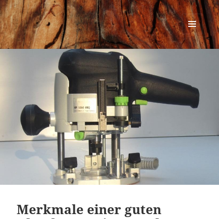
Urban Woodworking
MENÜ
UND
WIDGETS
Merkmale einer guten