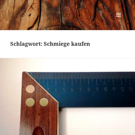
Urban Woodworking
MENÜ
UND
WIDGETS
Schlagwort:
Schmiege kaufen