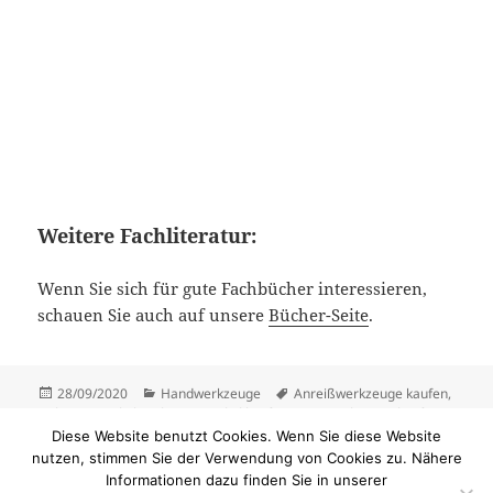
Weitere Fachliteratur:
Wenn Sie sich für gute Fachbücher interessieren,
schauen Sie auch auf unsere
Bücher-Seite
.
Veröffentlicht
Kategorien
Schlagwörter
28/09/2020
Handwerkzeuge
Anreißwerkzeuge kaufen
,
am
Gehrungswinkel
,
Gehrungswinkel kaufen
,
Messwerkzeuge kaufen
,
Qualität bei Anreißwerkzeugen
,
Qualität bei Messwerkzeugen
,
Diese Website benutzt Cookies. Wenn Sie diese Website
Schmiege
,
Schmiege kaufen
,
Schreinerwinkel gute Qualität
,
nutzen, stimmen Sie der Verwendung von Cookies zu. Nähere
Streichmaß
,
Streichmaß kaufen
,
Winkel 90 Grad
Informationen dazu finden Sie in unserer
zu Qualität bei Messwerkzeugen feststellen 
Schreibe einen Kommentar