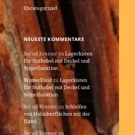
Uncategorized
NEUESTE KOMMENTARE
Bernd Kremer
zu
Lagerkisten
für Nuthobel mit Deckel und
Stapelfunktion
Winterkleid
zu
Lagerkisten
für Nuthobel mit Deckel und
Stapelfunktion
Bernd Kremer
zu
Schleifen
von Holzoberflächen mit der
Hand
Bernd Kremer
zu