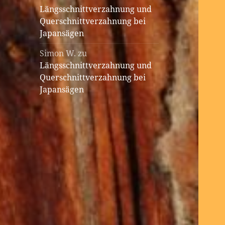
Längsschnittverzahnung und
Querschnittverzahnung bei
Japansägen
Simon W.
zu
Längsschnittverzahnung und
Querschnittverzahnung bei
Japansägen