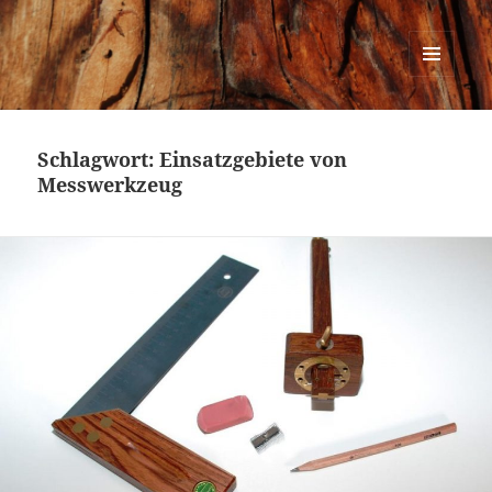
Urban Woodworking
MENÜ
UND
WIDGETS
Schlagwort:
Einsatzgebiete von
Messwerkzeug