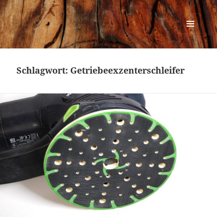
Urban Woodworking
MENÜ
UND
WIDGETS
Schlagwort:
Getriebeexzenterschleifer