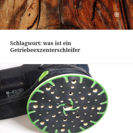
Urban Woodworking
MENÜ
UND
WIDGETS
Schlagwort:
was ist ein
Getriebeexzenterschleifer