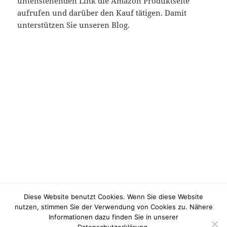
untenstehenden Link die Amazon Produktseite
aufrufen und darüber den Kauf tätigen. Damit
unterstützen Sie unseren Blog.
Veröffentlicht
Kategorien
17/10/2017
Handwerkzeuge
,
Japanisches Handwerkzeug
Diese Website benutzt Cookies. Wenn Sie diese Website
am
Schlagwörter
Holzarbeiten im Wohnzimmer
,
Holzarbeiten in der Wohnung
,
nutzen, stimmen Sie der Verwendung von Cookies zu. Nähere
japanische Holzbearbeitung
,
japanisches Handwerkzeug
Informationen dazu finden Sie in unserer
zu Japanisches Handwerkzeug – ideal für Holzarbeiten 
3 Kommentare