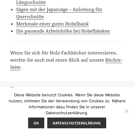
Längsschnitte
Sägen mit der Japansäge – Anleitung für
Querschnitte
Merkmale einer guten Hobelbank
Die passende Arbeitshöhe bei Hobelbänken
Wenn Sie sich für Holz-Fachbücher interessieren,
werfen Sie auch mal einen Blick auf unsere
Bücher-
Seite
.
Veröffentlicht
Kategorien
24/10/2017
Handwerkzeuge
,
Holzbearbeitungskurse mit
am
Schlagwörter
Handwerkzeug
Handbearbeitung Holz
,
Handwerkzeug
,
Diese Website benutzt Cookies. Wenn Sie diese Website
Holzbearbeitung mit Handwerkzeug
,
Holzbearbeitungskurs
,
nutzen, stimmen Sie der Verwendung von Cookies zu. Nähere
Holzworkshop
,
Kurswerkstatt
,
Schreinerkurs
,
Schreinern mit
Informationen dazu finden Sie in unserer
zu Holzbearbeitungskurse mit Handwe
Handwerkzeug
2 Kommentare
Datenschutzerklärung.
OK
DATENSCHUTZERKLÄRUNG
Datenschutzerklärung
Stolz präsentiert von WordPress