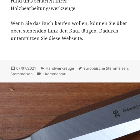
rund ums Schärfen Ihrer
Holzbearbeitungswerkzeuge.
Wenn Sie das Buch kaufen wollen, können Sie über
oben stehenden Link den Kauf tätigen. Dadurch
unterstützen Sie diese Webseite.
Veröffentlicht
Kategorien
Schlagwörter
07/07/2021
Handwerkzeuge
europäische Stemmeisen
,
am
zu Europäische Stemmeisen – Grundwissen 
Stemmeisen
1 Kommentar