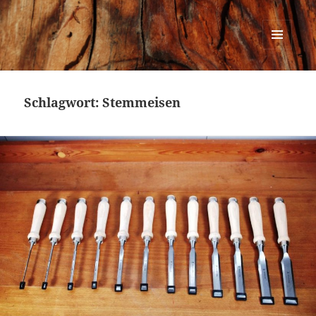
Urban Woodworking
MENÜ
UND
WIDGETS
Schlagwort:
Stemmeisen